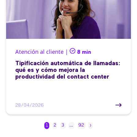
Atención al cliente |
8 min
Tipificación automática de llamadas:
qué es y cómo mejora la
productividad del contact center
28/04/2026
1
2
3
…
92
›