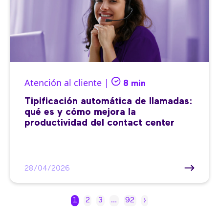
Atención al cliente |
8 min
Tipificación automática de llamadas:
qué es y cómo mejora la
productividad del contact center
28/04/2026
1
2
3
…
92
›