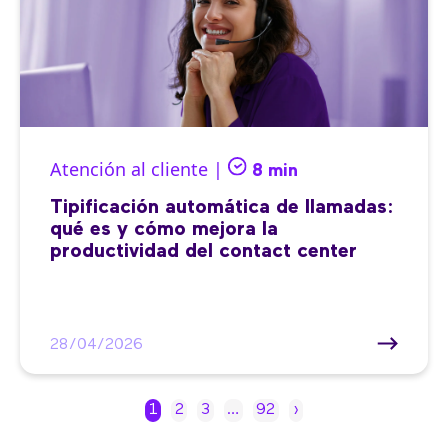
Atención al cliente |
8 min
Tipificación automática de llamadas:
qué es y cómo mejora la
productividad del contact center
28/04/2026
1
2
3
…
92
›