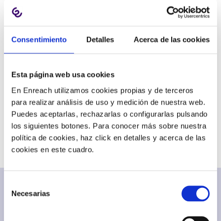
Consentimiento
Detalles
Acerca de las cookies
BLOG
Esta página web usa cookies
Business Phone Systems
Customer service
News
Others
Sales & Marketing
En Enreach utilizamos cookies propias y de terceros
para realizar análisis de uso y medición de nuestra web.
Puedes aceptarlas, rechazarlas o configurarlas pulsando
SHARE
los siguientes botones. Para conocer más sobre nuestra
política de cookies, haz click en detalles y acerca de las
cookies en este cuadro.
Selección
Necesarias
de
consentimiento