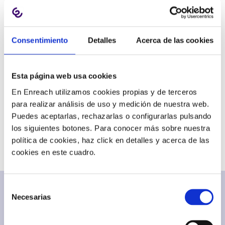
Consentimiento
Detalles
Acerca de las cookies
BLOG
Esta página web usa cookies
Business Phone Systems
Customer service
News
Others
Sales & Marketing
En Enreach utilizamos cookies propias y de terceros
para realizar análisis de uso y medición de nuestra web.
Puedes aceptarlas, rechazarlas o configurarlas pulsando
SHARE
los siguientes botones. Para conocer más sobre nuestra
política de cookies, haz click en detalles y acerca de las
cookies en este cuadro.
Selección
Necesarias
de
consentimiento