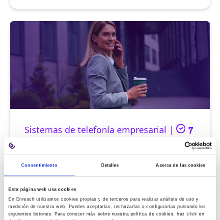
Sistemas de telefonía empresarial |
7
min
Grabación de llamadas móviles en
Consentimiento
Detalles
Acerca de las cookies
banca: seguridad y cumplimiento
normativo MiFID II
Esta página web usa cookies
En Enreach utilizamos cookies propias y de terceros para realizar análisis de uso y
medición de nuestra web. Puedes aceptarlas, rechazarlas o configurarlas pulsando los
siguientes botones. Para conocer más sobre nuestra política de cookies, haz click en