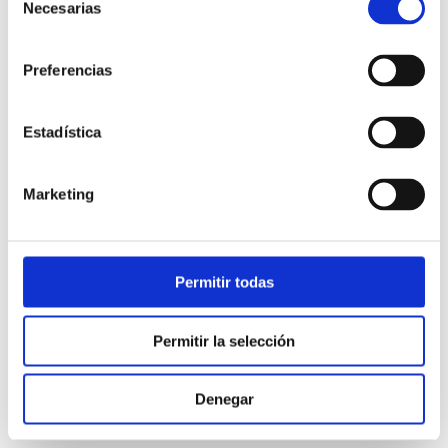
Necesarias
de
consentimiento
Preferencias
Atención al cliente |
3 min
Estadística
Los contact centers en la nube
aumentaron un 63% entre 2013 y
Marketing
2017
Permitir todas
01/01/1970
Permitir la selección
‹
1
…
90
91
92
Denegar